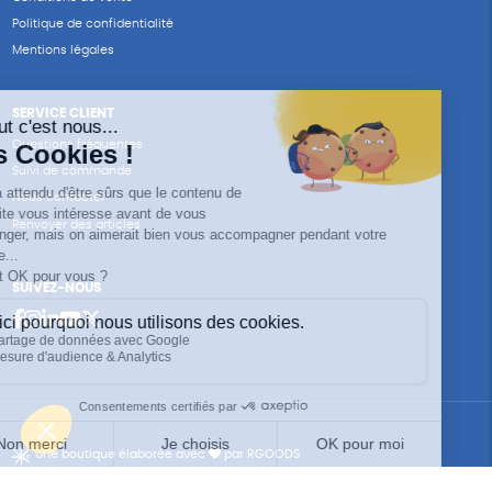
Politique de confidentialité
Mentions légales
SERVICE CLIENT
Questions fréquentes
Suivi de commande
Nous contacter
Renvoyer des articles
SUIVEZ-NOUS
Une boutique élaborée avec
par RGOODS
Hébergement vert certifié ISO14001 propulsé avec
par Infomaniak