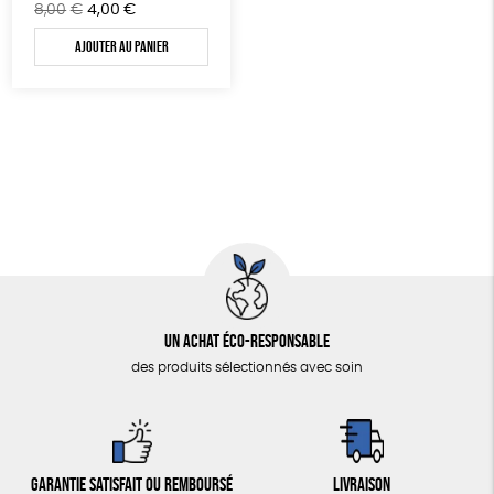
Le
Le
8,00
€
4,00
€
prix
prix
Fabriqué en Espagne
Textile Bio
Ajouter au panier
initial
actuel
était :
est :
8,00€.
4,00€.
Un achat éco-responsable
des produits sélectionnés avec soin
Garantie satisfait ou remboursé
Livraison