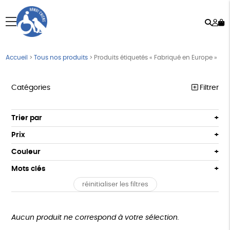
Rech
Mo
menu
co
Accueil
>
Tous nos produits
>
Produits étiquetés « Fabriqué en Europe »
Catégories
Filtrer
HANDI’CHIENS
Trier par
Par défaut
PAPETERIE
Prix
Popularité
Tous
ÉPICERIE
Couleur
Nouveauté
0 € - 50 €
Blanc Pur
terracotta
Mots clés
Prix : du - cher au + cher
MAISON
50 € - 100 €
Prix : du + cher au - cher
réinitialiser les filtres
100 € - 150 €
Fabriqué en France
Agriculture Biologique
DONS
Disponibilité
150 € - 200 €
TOUT
Biodégradable
Cosme Bio
FSC
Plus de 200€
Aucun produit ne correspond à votre sélection.
Fabrication artisanale
Oeko-Tex