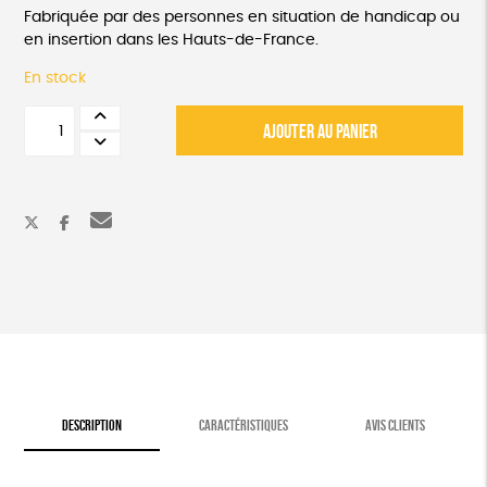
Fabriquée par des personnes en situation de handicap ou
en insertion dans les Hauts-de-France.
En stock
quantité
AJOUTER AU PANIER
de
Eponge
lavable
et
réutilisable
DESCRIPTION
CARACTÉRISTIQUES
AVIS CLIENTS