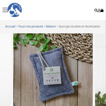
Rech
Mo
menu
co
Accueil
>
Tous nos produits
>
Maison
>
Eponge lavable et réutilisable